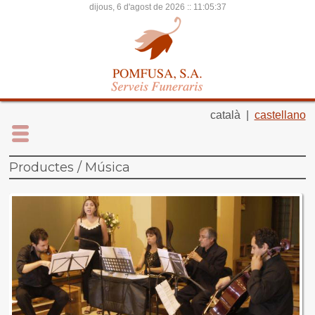
dijous, 6 d'agost de 2026 ::
11:05:37
català |
castellano
Productes / Música