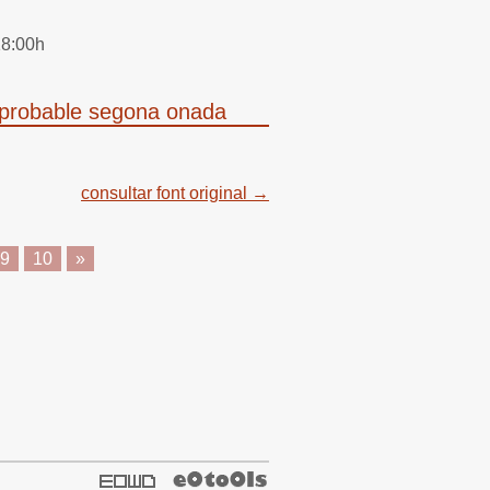
18:00h
 probable segona onada
consultar font original →
9
10
»