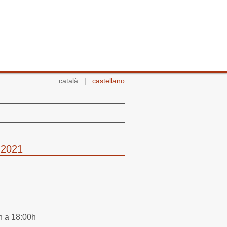
català |
castellano
 2021
h a 18:00h